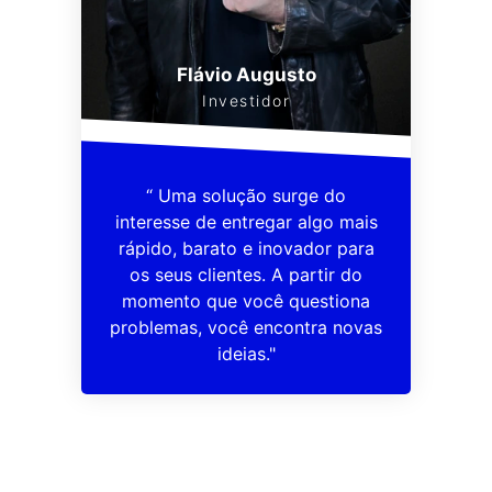
Flávio Augusto
Investidor
“ Uma solução surge do
interesse de entregar algo mais
rápido, barato e inovador para
os seus clientes. A partir do
momento que você questiona
problemas, você encontra novas
ideias."