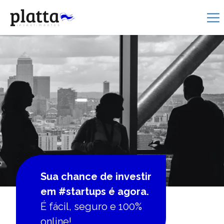
Sua chance de investir
em #startups é agora.
É fácil, seguro e 100%
online!