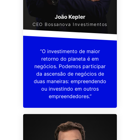
João Kepler
CEO Bossanova Investimentos
“O investimento de maior
retorno do planeta é em
negócios. Podemos participar
da ascensão de negócios de
duas maneiras: empreendendo
ou investindo em outros
empreendedores.”